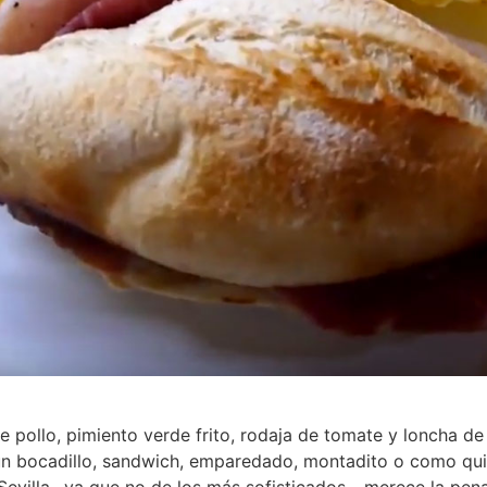
de pollo, pimiento verde frito, rodaja de tomate y loncha d
un bocadillo, sandwich, emparedado, montadito o como quie
illa –ya que no de los más sofisticados–, merece la pena 