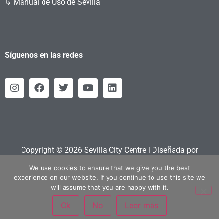
↳ Manual de Uso de Sevilla
Síguenos en las redes
Copyright © 2026 Sevilla City Centre | Diseñada por
Retahila.es
We use cookies to ensure that we give you the best
experience on our website. If you continue to use this site we
will assume that you are happy with it.
Ok
No
Leer más
Política Privacidad
|
Política Cookies
|
Aviso Legal