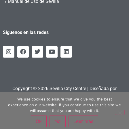
↳ Manual de Uso de Sevilla
Síguenos en las redes
Copyright © 2026 Sevilla City Centre | Diseñada por
Retahila.es
We use cookies to ensure that we give you the best
experience on our website. If you continue to use this site we
will assume that you are happy with it.
Ok
No
Leer más
Política Privacidad
|
Política Cookies
|
Aviso Legal