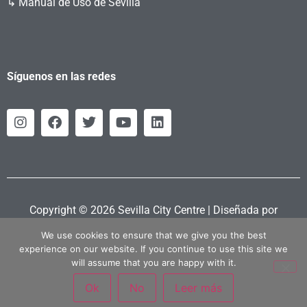
↳ Manual de Uso de Sevilla
Síguenos en las redes
Copyright © 2026 Sevilla City Centre | Diseñada por
Retahila.es
We use cookies to ensure that we give you the best
experience on our website. If you continue to use this site we
will assume that you are happy with it.
Ok
No
Leer más
Política Privacidad
|
Política Cookies
|
Aviso Legal