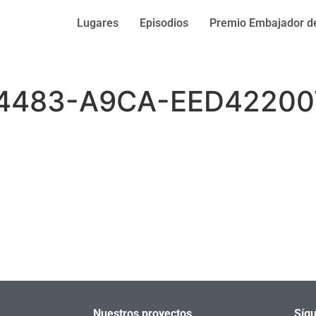
Lugares
Episodios
Premio Embajador de
-4483-A9CA-EED42200
Nuestros proyectos
Sígu