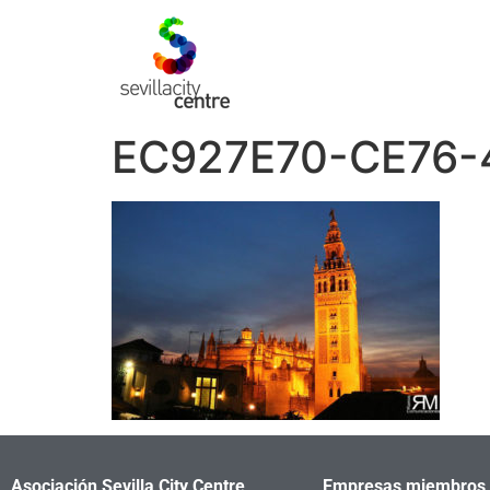
EC927E70-CE76
Asociación Sevilla City Centre
Empresas miembros