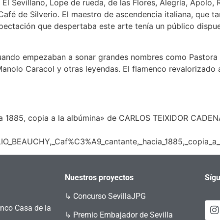
s, El Sevillano, Lope de rueda, de las Flores, Alegría, Apol
afé de Silverio. El maestro de ascendencia italiana, que t
pectación que despertaba este arte tenía un público dispu
uando empezaban a sonar grandes nombres como Pastora Pav
Manolo Caracol y otras leyendas. El flamenco revalorizado
a 1885, copia a la albúmina» de CARLOS TEIXIDOR CADENAS
MILIO_BEAUCHY,_Caf%C3%A9_cantante,_hacia_1885,_copia_
Nuestros proyectos
Sígu
↳
Concurso SevillaJPG
enco Casa de la
↳ Premio Embajador de Sevilla