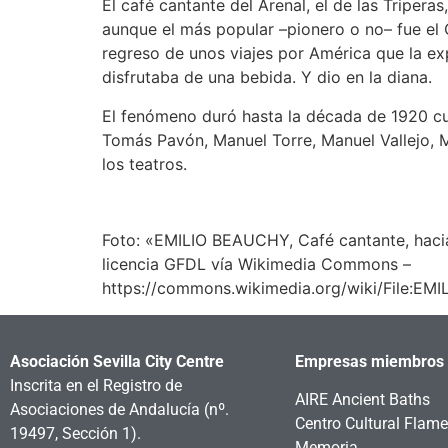
El café cantante del Arenal, el de las Tripera
aunque el más popular –pionero o no– fue el C
regreso de unos viajes por América que la ex
disfrutaba de una bebida. Y dio en la diana.
El fenómeno duró hasta la década de 1920 c
Tomás Pavón, Manuel Torre, Manuel Vallejo, 
los teatros.
Foto: «EMILIO BEAUCHY, Café cantante, haci
licencia GFDL vía Wikimedia Commons –
https://commons.wikimedia.org/wiki/File:E
Asociación Sevilla City Centre
Empresas miembros
Inscrita en el Registro de
AIRE Ancient Baths
Asociaciones de Andalucía
(nº.
Centro Cultural Flam
19497, Sección 1).
Memoria