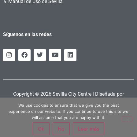
↳ Manual de Uso de Sevilla
Síguenos en las redes
Copyright © 2026 Sevilla City Centre | Diseñada por
Retahila.es
We use cookies to ensure that we give you the best
experience on our website. If you continue to use this site we
will assume that you are happy with it.
Ok
No
Leer más
Política Privacidad
|
Política Cookies
|
Aviso Legal