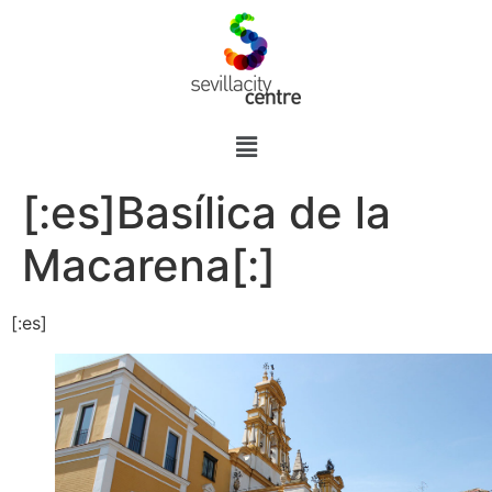
[:es]Basílica de la
Macarena[:]
[:es]