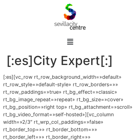
[:es]City Expert[:]
[:es][vc_row rt_row_background_width=»default»
rt_row_style=»default-style» rt_row_borders=»»
rt_row_paddings=»true» rt_bg_effect=»classic»
rt_bg_image_repeat=»repeat» rt_bg_size=»cover»
rt_bg_position=»right top» rt_bg_attachment=»scroll»
rt_bg_video_format=»self-hosted»][vc_column
width=»2/3″ rt_wrp_col_paddings=»false»
rt_border_top=»» rt_border_bottom=»»
rt_border_left=»» rt_border_right=»»