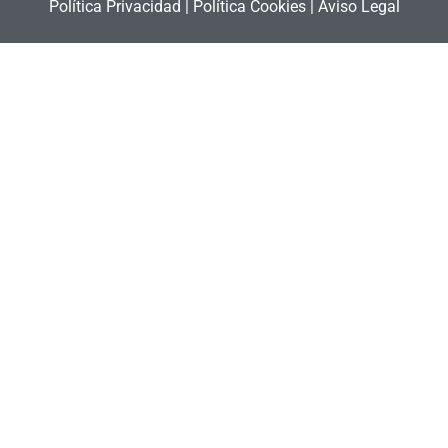
Política Privacidad
|
Política Cookies
|
Aviso Legal