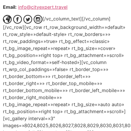
Email:
info@cityexpert.travel
[/vc_column_text][/vc_column]
[/vc_row][vc_row rt_row_background_width=»default»
rt_row_style=»default-style» rt_row_borders=»»
rt_row_paddings=»true» rt_bg_effect=»classic»
rt_bg_image_repeat=»repeat» rt_bg_size=»cover»
rt_bg_position=»right top» rt_bg_attachment=»scroll»
rt_bg_video_format=»self-hosted»][vc_column
rt_wrp_col_paddings=»false» rt_border_top=»»
rt_border_bottom=»» rt_border_left=»»
rt_border_right=»» rt_border_top_mobile=»»
rt_border_bottom_mobile=»» rt_border_left_mobile=»»
rt_border_right_mobile=»»
rt_bg_image_repeat=»repeat» rt_bg_size=»auto auto»
rt_bg_position=»right top» rt_bg_attachment=»scroll»]
[vc_gallery interval=»3″
images=»8024,8025,8026,8027,8028,8029,8030,8031,80