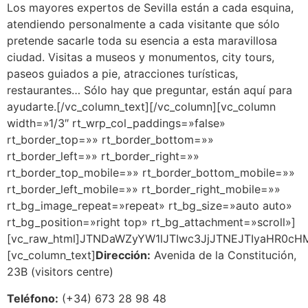
Los mayores expertos de Sevilla están a cada esquina,
atendiendo personalmente a cada visitante que sólo
pretende sacarle toda su esencia a esta maravillosa
ciudad. Visitas a museos y monumentos, city tours,
paseos guiados a pie, atracciones turísticas,
restaurantes… Sólo hay que preguntar, están aquí para
ayudarte.[/vc_column_text][/vc_column][vc_column
width=»1/3″ rt_wrp_col_paddings=»false»
rt_border_top=»» rt_border_bottom=»»
rt_border_left=»» rt_border_right=»»
rt_border_top_mobile=»» rt_border_bottom_mobile=»»
rt_border_left_mobile=»» rt_border_right_mobile=»»
rt_bg_image_repeat=»repeat» rt_bg_size=»auto auto»
rt_bg_position=»right top» rt_bg_attachment=»scroll»]
[vc_raw_html]JTNDaWZyYW1lJTIwc3JjJTNEJTIyaHR0c
[vc_column_text]
Dirección:
Avenida de la Constitución,
23B (visitors centre)
Teléfono:
(+34) 673 28 98 48